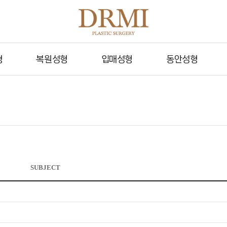
형
복원성형
입매성형
동안성형
SUBJECT