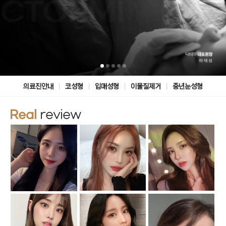
|
|
|
|
의료진안내
코성형
입매성형
이물질제거
중년눈성형
Real
review