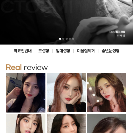
|
|
|
|
의료진안내
코성형
입매성형
이물질제거
중년눈성형
Real
review