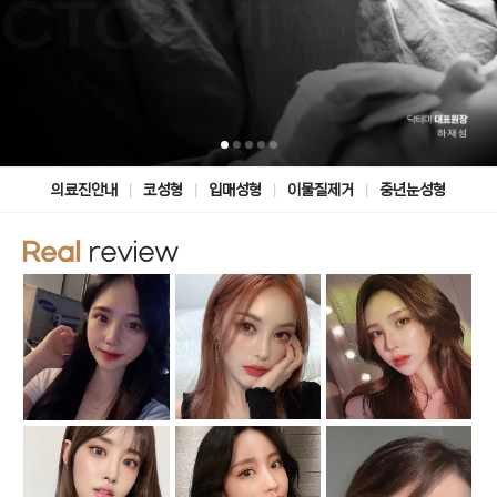
|
|
|
|
의료진안내
코성형
입매성형
이물질제거
중년눈성형
Real
review