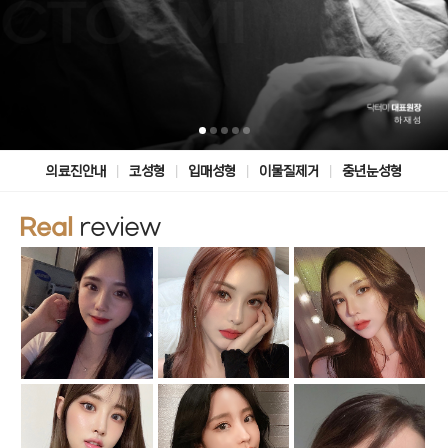
|
|
|
|
의료진안내
코성형
입매성형
이물질제거
중년눈성형
Real
review