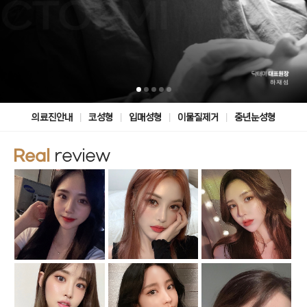
|
|
|
|
의료진안내
코성형
입매성형
이물질제거
중년눈성형
Real
review